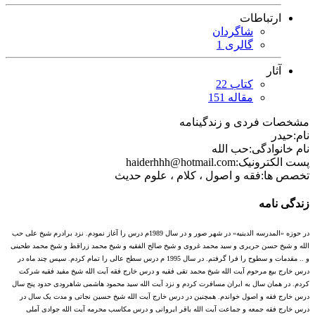
ارتباطات
شاگردان
گالری 1
آثار
کتاب 22
مقاله 151
مشخصات فردی و زندگینامه
نام:
حیدر
نام خانوادگی:
حب الله
پست الکترونیک:
haiderhhh@hotmail.com
تخصص ها:
فقه و اصول ، کلام ، علوم حدیث
زندگی نامه
در حوزه «المدرسه الدینیه» در شهر صور و در سال 1989م درس را آغاز نمودم. نزد برادرم شیخ علی حب
الله و شیخ حسن حریری و سید محمد غروی و شیخ صالح الفقیه و شیخ محمد زراقط و شیخ محمد طحینی
و .. مقدمات و سطوح را فرا گرفتم. در سال 1995 م درس سطح عالی را تمام کردم. سپس چند ماه در
درس خارج بیع مرحوم آیت الله شیخ محمد تقی فقیه و درس خارج فقه آیت الله شیخ مفید فقیه شرکت
کردم. در همان سال به ایران مسافرت کردم و نزد آیت الله سید محمود هاشمی شاهرودی حدود پنج سال
درس خارج فقه و اصول خواندم. همچنین در درس خارج آیت الله شیخ حسین نجاتی و مدت یک سال در
درس خارج فقه جمعه و جماعت آیت الله باقر ایروانی و درس مکاسب محرمه آیت الله جوادی آملی