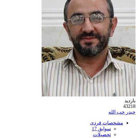
بازدید
43218
حیدر حب الله
مشخصات فردی
سوابق 17
تحصیلات